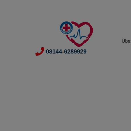
Übe
08144-6289929