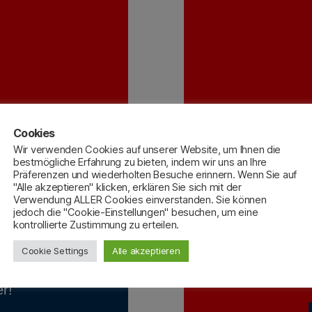
Cookies
Wir verwenden Cookies auf unserer Website, um Ihnen die
bestmögliche Erfahrung zu bieten, indem wir uns an Ihre
Präferenzen und wiederholten Besuche erinnern. Wenn Sie auf
"Alle akzeptieren" klicken, erklären Sie sich mit der
N
Verwendung ALLER Cookies einverstanden. Sie können
jedoch die "Cookie-Einstellungen" besuchen, um eine
en, die
Sollten S
kontrollierte Zustimmung zu erteilen.
 Mittwoch
Arbeit
Cookie Settings
Alle akzeptieren
 im HvO-
haben Si
ain und
Förderver
r!